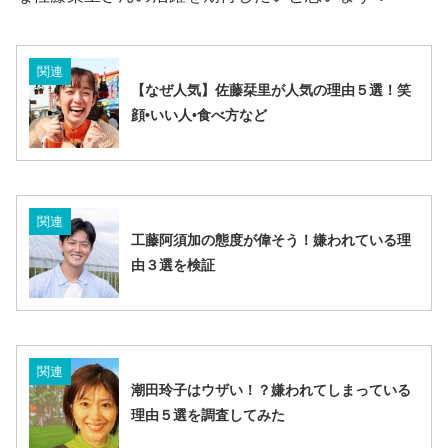
関連
【なぜ人気】佐藤栞里が人気の理由５選！笑
顔•いい人•食べ方など
関連
工藤阿須加の態度が偉そう！嫌われている理
由３選を検証
関連
潮田玲子はウザい！？嫌われてしまっている
理由５選を調査してみた