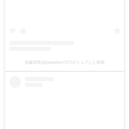
佐藤栞里(@satoshiori727)がシェアした投稿