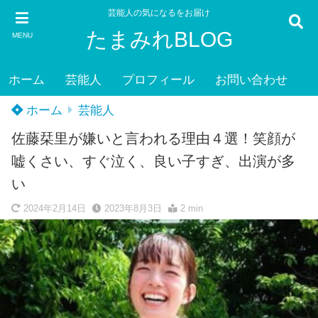
芸能人の気になるをお届け
たまみれBLOG
MENU
ホーム
芸能人
プロフィール
お問い合わせ
ホーム
芸能人
佐藤栞里が嫌いと言われる理由４選！笑顔が
嘘くさい、すぐ泣く、良い子すぎ、出演が多
い
2024年2月14日
2023年8月3日
2 min