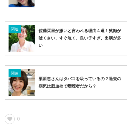
関連
佐藤栞里が嫌いと言われる理由４選！笑顔が
嘘くさい、すぐ泣く、良い子すぎ、出演が多
い
関連
栗原恵さんはタバコを吸っているの？過去の
病気は脳血栓で喫煙者だから？
0