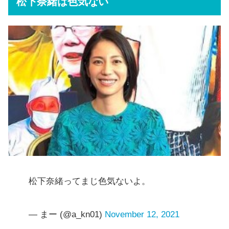
松下奈緒は色気ない
松下奈緒ってまじ色気ないよ。
— まー (@a_kn01)
November 12, 2021