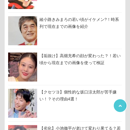
綾小路きみまろの若い頃がイケメン?！時系
列で現在までの画像を紹介
【垢抜け】高畑充希の顔が変わった？！若い
頃から現在までの画像を使って検証
【クセツヨ】個性的な坂口涼太郎が苦手嫌
い！？その理由4選！
【劣化】小池徹平が老けて変わり果てる？若