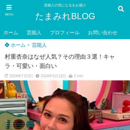
芸能人の気になるをお届け
たまみれBLOG
MENU
ホーム
芸能人
プロフィール
お問い合わせ
ホーム
芸能人
村重杏奈はなぜ人気？その理由３選！キャ
ラ・可愛い・面白い
2024年7月3日
2024年5月10日
2 min