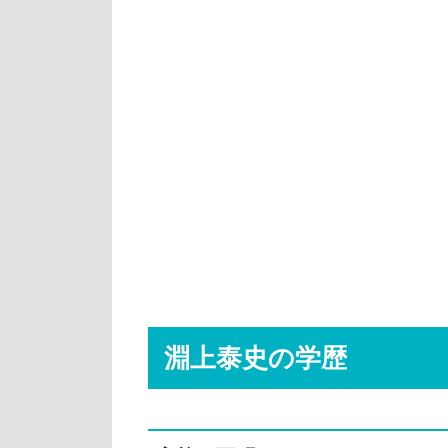
淵上泰史の学歴