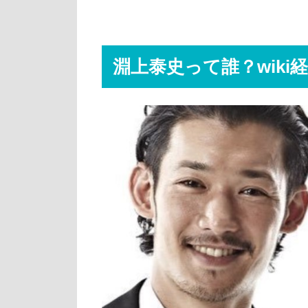
淵上泰史って誰？wiki