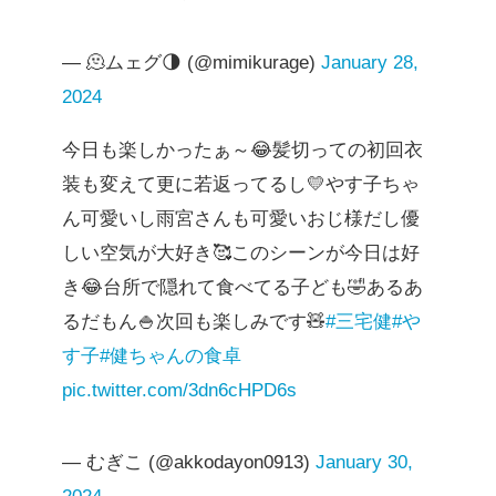
— 🫠ムェグ🌗 (@mimikurage)
January 28,
2024
今日も楽しかったぁ～😂髪切っての初回衣
装も変えて更に若返ってるし💛やす子ちゃ
ん可愛いし雨宮さんも可愛いおじ様だし優
しい空気が大好き🥰このシーンが今日は好
き😂台所で隠れて食べてる子ども🤣あるあ
るだもん🍚次回も楽しみです🧸
#三宅健
#や
す子
#健ちゃんの食卓
pic.twitter.com/3dn6cHPD6s
— むぎこ (@akkodayon0913)
January 30,