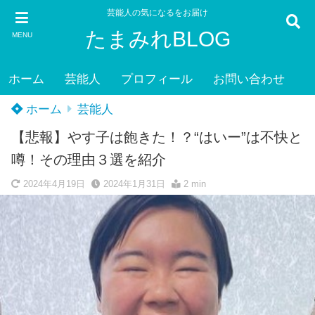
芸能人の気になるをお届け
たまみれBLOG
MENU
ホーム
芸能人
プロフィール
お問い合わせ
ホーム
芸能人
【悲報】やす子は飽きた！？“はいー”は不快と
噂！その理由３選を紹介
2024年4月19日
2024年1月31日
2 min