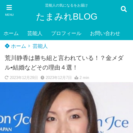
芸能人の気になるをお届け
たまみれBLOG
MENU
ホーム
芸能人
プロフィール
お問い合わせ
ホーム
芸能人
荒川静香は勝ち組と言われている！？金メダ
ル•結婚などその理由４選！
2023年12月29日
2023年12月7日
2 min