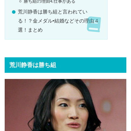
勝ち組の理由4.仕事がある
荒川静香は勝ち組と言われてい
る！？金メダル•結婚などその理由４
選！まとめ
荒川静香は勝ち組