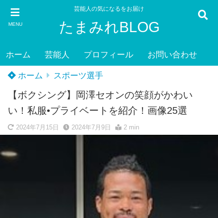
芸能人の気になるをお届け
たまみれBLOG
MENU
ホーム
芸能人
プロフィール
お問い合わせ
ホーム
スポーツ選手
【ボクシング】岡澤セオンの笑顔がかわい
い！私服•プライベートを紹介！画像25選
2024年7月15日
2024年7月9日
2 min