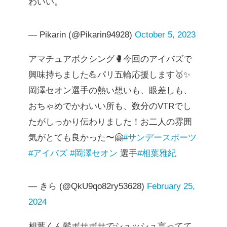
わいい。
— Pikarin (@Pikarin94928)
October 5, 2023
アマチュアボクシング🥊今回のアイバズで
興味持ちました💪パリ五輪応援します🥇✨
岡澤セオン選手の熱い想いも、眼差しも、
おちゃめでかわいい所も、数分のVTRでし
たがしっかり伝わりました！お二人の雰囲
気がとても良かった〜🤗
#サンデースポーツ
#アイバズ
#岡澤セオン
選手
#相葉雅紀
— きら (@QkU9qo82ry53628)
February 25,
2024
相葉くん髪ボサボサでシュッシュ言ってて