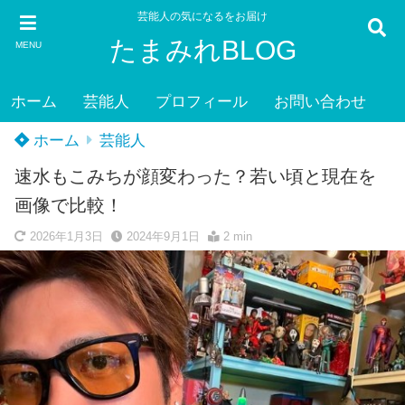
芸能人の気になるをお届け
たまみれBLOG
MENU
ホーム
芸能人
プロフィール
お問い合わせ
ホーム
芸能人
速水もこみちが顔変わった？若い頃と現在を
画像で比較！
2026年1月3日
2024年9月1日
2 min