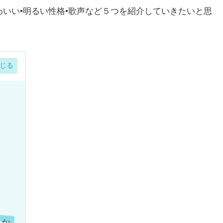
いい•明るい性格•歌声など５つを紹介していきたいと思
！か