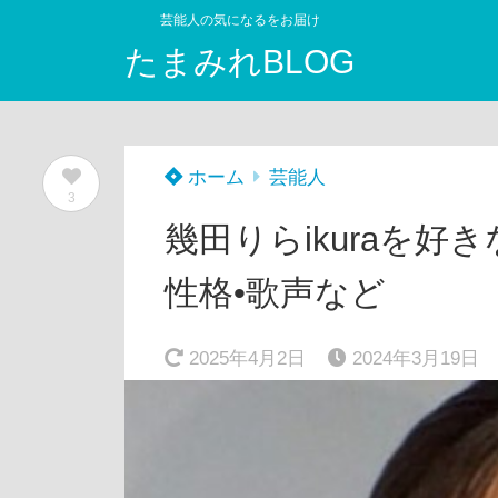
芸能人の気になるをお届け
たまみれBLOG
ホーム
芸能人
3
幾田りらikuraを好
性格•歌声など
2025年4月2日
2024年3月19日