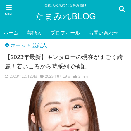
芸能人の気になるをお届け
たまみれBLOG
MENU
ホーム
芸能人
プロフィール
お問い合わせ
ホーム
芸能人
【2023年最新】キンタローの現在がすごく綺
麗！若いころから時系列で検証
2023年12月29日
2023年8月19日
2 min