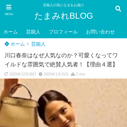
芸能人の気になるをお届け
たまみれBLOG
MENU
ホーム
芸能人
プロフィール
お問い合わせ
ホーム
芸能人
川口春奈はなぜ人気なのか？可愛くなってワ
イルドな雰囲気で絶賛人気者！【理由４選】
2025年12月28日
2025年1月15日
2 min