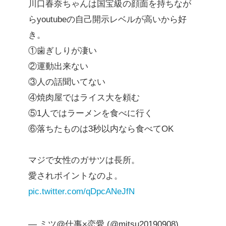
川口春奈ちゃんは国宝級の顔面を持ちなが
らyoutubeの自己開示レベルが高いから好
き。
①歯ぎしりが凄い
②運動出来ない
③人の話聞いてない
④焼肉屋ではライス大を頼む
⑤1人ではラーメンを食べに行く
⑥落ちたものは3秒以内なら食べてOK
マジで女性のガサツは長所。
愛されポイントなのよ。
pic.twitter.com/qDpcANeJfN
— ミツ@仕事×恋愛 (@mitsu20190908)