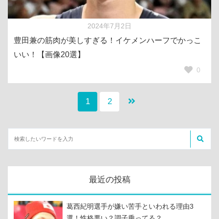
2024年7月2日
豊田兼の筋肉が美しすぎる！イケメンハーフでかっこ
いい！【画像20選】
0
1
2
最近の投稿
葛西紀明選手が嫌い苦手といわれる理由3
選！性格悪い？調子乗ってる？