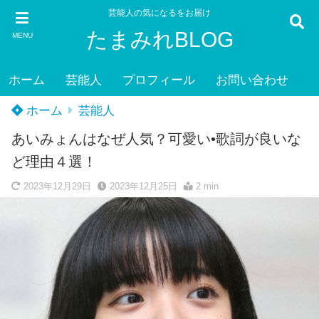
芸能人の気になるをお届け
たまみれBLOG
MENU
ホーム
芸能人
プロフィール
お問い合わせ
ホーム
芸能人
あいみょんはなぜ人気？可愛い•歌詞が良いな
ど理由４選！
2023年12月29日
2023年12月25日
2 min