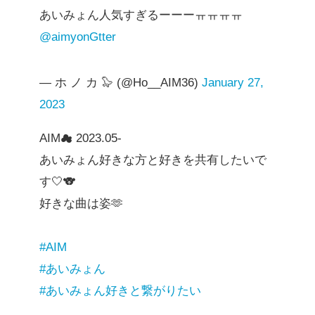
あいみょん人気すぎるーーーㅠㅠㅠㅠ
@aimyonGtter
— ホ ノ カ 🦭 (@Ho__AIM36)
January 27,
2023
AIM☁ 2023.05-
あいみょん好きな方と好きを共有したいで
す🤍🐨
好きな曲は姿🫶
#AIM
#あいみょん
#あいみょん好きと繋がりたい